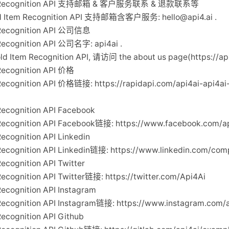
Item Recognition API 支持邮箱 & 客户服务联系 & 退款联系等
old Item Recognition API 支持邮箱含客户服务:
hello@api4.ai
.
m Recognition API 公司信息
 Recognition API 公司名字: api4ai .
Item Recognition API, 请访问 the about us page(https://api
 Recognition API 价格
Recognition API 价格链接: https://rapidapi.com/api4ai-api4ai-
Recognition API Facebook
 Recognition API Facebook链接: https://www.facebook.com/api
Recognition API Linkedin
 Recognition API Linkedin链接: https://www.linkedin.com/com
ecognition API Twitter
Recognition API Twitter链接: https://twitter.com/Api4Ai
Recognition API Instagram
 Recognition API Instagram链接: https://www.instagram.com/
Recognition API Github