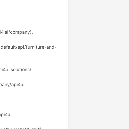
4.ai/company).
default/api/furniture-and-
4ai.solutions/
pany/api4ai
api4ai