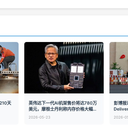
10天
英伟达下一代AI机架售价将达780万
彭博报
美元，摩根士丹利称内存价格大幅攀
Delive
升
2026-05-23
2026-0