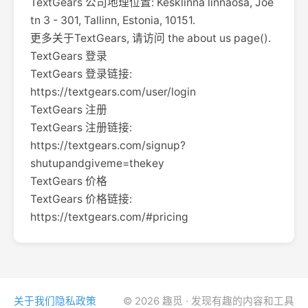
TextGears 公司地理位置: Kesklinna linnaosa, Jõe
tn 3 - 301, Tallinn, Estonia, 10151.
更多关于TextGears, 请访问 the about us page().
TextGears 登录
TextGears 登录链接:
https://textgears.com/user/login
TextGears 注册
TextGears 注册链接:
https://textgears.com/signup?
shutupandgiveme=thekey
TextGears 价格
TextGears 价格链接:
https://textgears.com/#pricing
关于我们
隐私政策
© 2026 趣觅 · 发现有趣的内容和工具