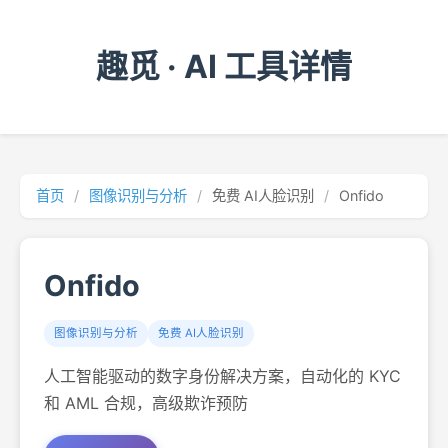
趣觅 · AI 工具详情
首页
/
图像识别与分析
/
免费 AI人脸识别
/
Onfido
Onfido
图像识别与分析
免费 AI人脸识别
人工智能驱动的数字身份解决方案，自动化的 KYC
和 AML 合规，高级欺诈预防