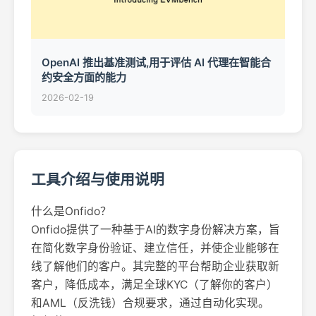
OpenAI 推出基准测试,用于评估 AI 代理在智能合
约安全方面的能力
2026-02-19
工具介绍与使用说明
什么是Onfido？
Onfido提供了一种基于AI的数字身份解决方案，旨
在简化数字身份验证、建立信任，并使企业能够在
线了解他们的客户。其完整的平台帮助企业获取新
客户，降低成本，满足全球KYC（了解你的客户）
和AML（反洗钱）合规要求，通过自动化实现。