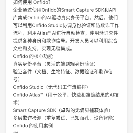
如何使用 Onfido？
企业通过使用Onfido的Smart Capture SDK和API
库集成Onfido的AI驱动真实身份平台。然后，他们
可以利用Onfido Studio协调身份验证和防欺诈工作
流程，利用Atlas™ AI进行自动检查，使用验证套件
提供各种身份和欺诈信号。开发人员可以利用综合
文档和支持，实现无缝集成。
Onfido 的核心功能
真实身份平台（灵活的端到端身份验证）
验证套件（文档、生物特征、数据验证和欺诈信
号）
Onfido Studio（无代码工作流编排）
Onfido Atlas™（用于公平、快速和准确结果的AI技
术）
Smart Capture SDK（卓越的无偏见捕获体验）
多层欺诈检测（重复尝试、已知面孔、设备智能）
Onfido 的使用案例