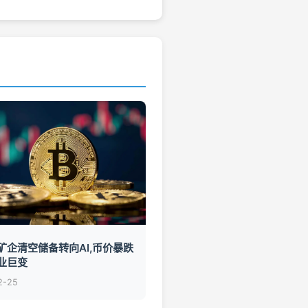
矿企清空储备转向AI,币价暴跌
业巨变
2-25