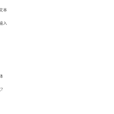
文本
输入
体
式？