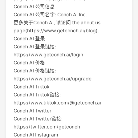
Conch AI 公司信息
Conch AI 公司名字: Conch AI Inc. .
更多关于Conch AI, 请访问 the about us
page(https://www.getconch.ai/blog).
Conch AI 登录
Conch AI 登录链接:
https://www.getconch.ai/login
Conch AI 价格
Conch AI 价格链接:
https://www.getconch.ai/upgrade
Conch AI Tiktok
Conch AI Tiktok链接:
https://www.tiktok.com/@getconch.ai
Conch AI Twitter
Conch AI Twitter链接:
https://twitter.com/getconch
Conch AI Instagram