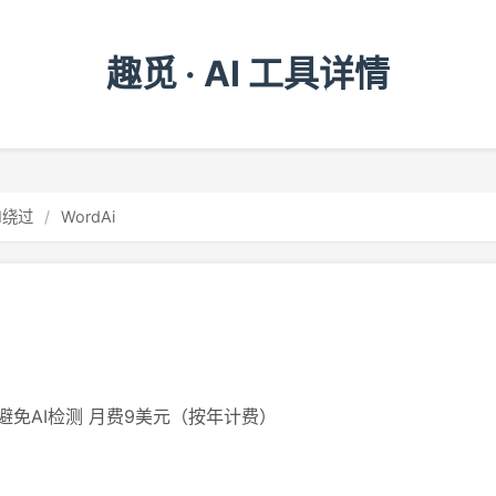
趣觅 · AI 工具详情
I绕过
/
WordAi
免AI检测 月费9美元（按年计费）