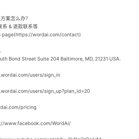
？
决方案怎么办？
务联系 & 退款联系等
age(https://wordai.com/contact)
.
Bond Street Suite 204 Baltimore, MD, 21231 USA.
wordai.com/users/sign_in
wordai.com/users/sign_up?plan_id=20
ai.com/pricing
://www.facebook.com/WordAi/